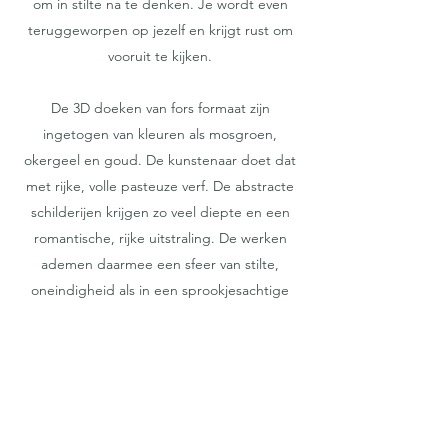
om in stilte na te denken. Je wordt even
teruggeworpen op jezelf en krijgt rust om
vooruit te kijken.
De 3D doeken van fors formaat zijn
ingetogen van kleuren als mosgroen,
okergeel en goud. De kunstenaar doet dat
met rijke, volle pasteuze verf. De abstracte
schilderijen krijgen zo veel diepte en een
romantische, rijke uitstraling. De werken
ademen daarmee een sfeer van stilte,
oneindigheid als in een sprookjesachtige
mysterie.
GALERIE BRANDSTOF
Inschrijfformulier